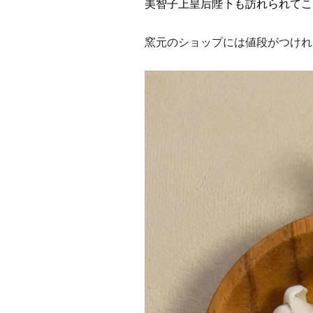
美智子上皇后陛下も訪れられてこ
窯元のショップには値段がつけれ