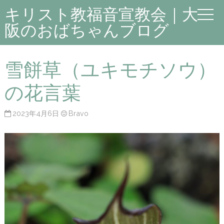
キリスト教福音宣教会｜大
阪のおばちゃんブログ
雪餅草（ユキモチソウ）
の花言葉
2023年4月6日
Bravo