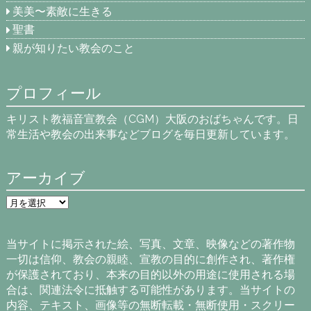
美美〜素敵に生きる
聖書
親が知りたい教会のこと
プロフィール
キリスト教福音宣教会（CGM）大阪のおばちゃんです。日
常生活や教会の出来事などブログを毎日更新しています。
アーカイブ
ア
ー
カ
イ
当サイトに掲示された絵、写真、文章、映像などの著作物
ブ
一切は信仰、教会の親睦、宣教の目的に創作され、著作権
が保護されており、本来の目的以外の用途に使用される場
合は、関連法令に抵触する可能性があります。当サイトの
内容、テキスト、画像等の無断転載・無断使用・スクリー