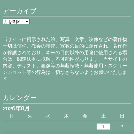
アーカイブ
ア
ー
カ
イ
当サイトに掲示された絵、写真、文章、映像などの著作物
ブ
一切は信仰、教会の親睦、宣教の目的に創作され、著作権
が保護されており、本来の目的以外の用途に使用される場
合は、関連法令に抵触する可能性があります。当サイトの
内容、テキスト、画像等の無断転載・無断使用・スクリー
ンショット等の行為は一切なさらないようお願いいたしま
す
カレンダー
2026年8月
月
火
水
木
金
土
日
1
2