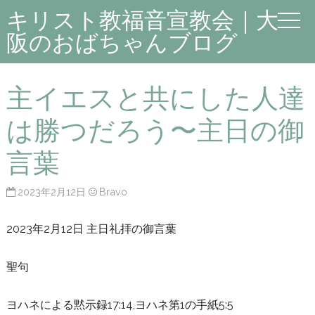
キリスト教福音宣教会｜大
阪のおばちゃんブログ
主イエスと共にした人達
は勝つだろう〜主日の御
言葉
2023年2月12日
Bravo
2023年2月12日 主日礼拝の御言葉
聖句
ヨハネによる黙示録17:14,ヨハネ第1の手紙5:5