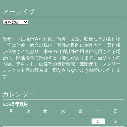
アーカイブ
ア
ー
カ
イ
当サイトに掲示された絵、写真、文章、映像などの著作物
ブ
一切は信仰、教会の親睦、宣教の目的に創作され、著作権
が保護されており、本来の目的以外の用途に使用される場
合は、関連法令に抵触する可能性があります。当サイトの
内容、テキスト、画像等の無断転載・無断使用・スクリー
ンショット等の行為は一切なさらないようお願いいたしま
す
カレンダー
2026年8月
月
火
水
木
金
土
日
1
2