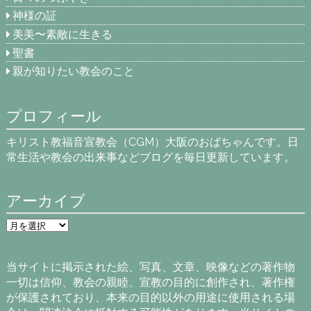
神様の証
美美〜素敵に生きる
聖書
親が知りたい教会のこと
プロフィール
キリスト教福音宣教会（CGM）大阪のおばちゃんです。日
常生活や教会の出来事などブログを毎日更新しています。
アーカイブ
ア
ー
カ
イ
当サイトに掲示された絵、写真、文章、映像などの著作物
ブ
一切は信仰、教会の親睦、宣教の目的に創作され、著作権
が保護されており、本来の目的以外の用途に使用される場