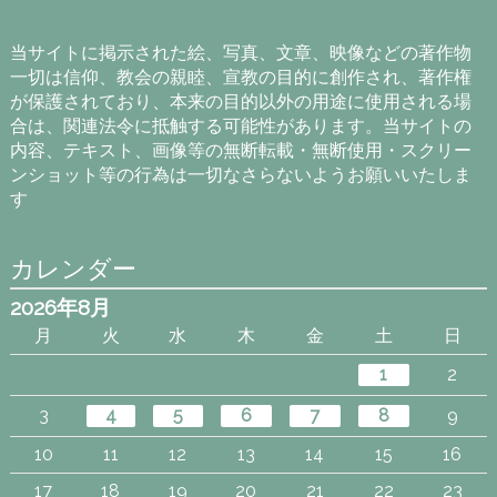
ー
カ
イ
当サイトに掲示された絵、写真、文章、映像などの著作物
ブ
一切は信仰、教会の親睦、宣教の目的に創作され、著作権
が保護されており、本来の目的以外の用途に使用される場
合は、関連法令に抵触する可能性があります。当サイトの
内容、テキスト、画像等の無断転載・無断使用・スクリー
ンショット等の行為は一切なさらないようお願いいたしま
す
カレンダー
2026年8月
月
火
水
木
金
土
日
1
2
3
4
5
6
7
8
9
10
11
12
13
14
15
16
17
18
19
20
21
22
23