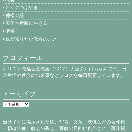
日々のつぶやき
神様の証
美美〜素敵に生きる
聖書
親が知りたい教会のこと
プロフィール
キリスト教福音宣教会（CGM）大阪のおばちゃんです。日
常生活や教会の出来事などブログを毎日更新しています。
アーカイブ
ア
ー
カ
イ
当サイトに掲示された絵、写真、文章、映像などの著作物
ブ
一切は信仰、教会の親睦、宣教の目的に創作され、著作権