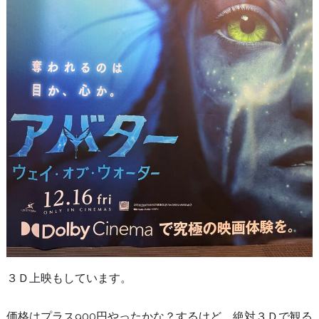
３Ｄ上映もしています。
価格はプラス900円やったかな？するけど、絶対３Ｄで観る