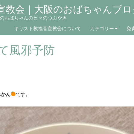
宣教会｜大阪のおばちゃんブロ
のおばちゃんの日々のつぶやき
キリスト教福音宣教会について
カテゴリー
免
て風邪予防
みかん
です。