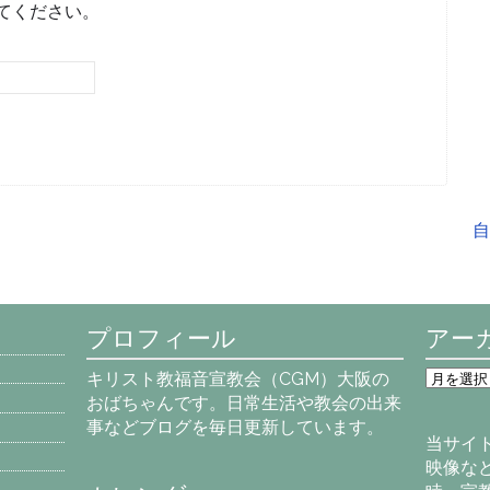
てください。
自
プロフィール
アー
ア
キリスト教福音宣教会（CGM）大阪の
ー
おばちゃんです。日常生活や教会の出来
カ
事などブログを毎日更新しています。
イ
当サイ
ブ
映像な