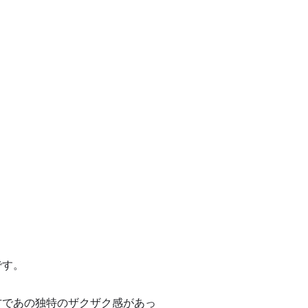
です。
方であの独特のザクザク感があっ