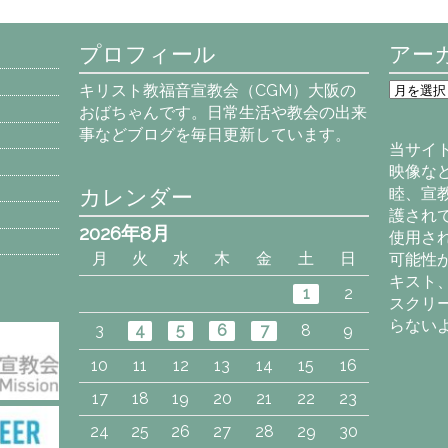
プロフィール
アー
ア
キリスト教福音宣教会（CGM）大阪の
ー
おばちゃんです。日常生活や教会の出来
カ
事などブログを毎日更新しています。
イ
当サイ
ブ
映像な
カレンダー
睦、宣
護され
2026年8月
使用さ
月
火
水
木
金
土
日
可能性
キスト
1
2
スクリ
らない
3
4
5
6
7
8
9
10
11
12
13
14
15
16
17
18
19
20
21
22
23
24
25
26
27
28
29
30