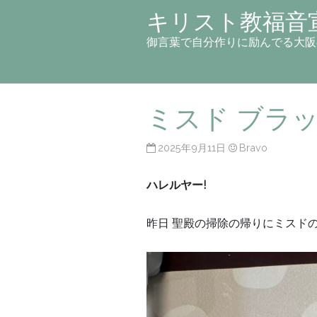
キリスト教福音
御言葉で自分作りに励んでる大阪
ミスド ブラ
2025年9月11日
Bravo
ハレルヤー!
昨日 聖殿の掃除の帰りにミスド