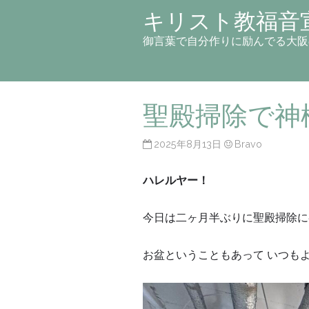
キリスト教福音
御言葉で自分作りに励んでる大阪
聖殿掃除で神
2025年8月13日
Bravo
ハレルヤー！
今日は二ヶ月半ぶりに聖殿掃除に
お盆ということもあって いつも