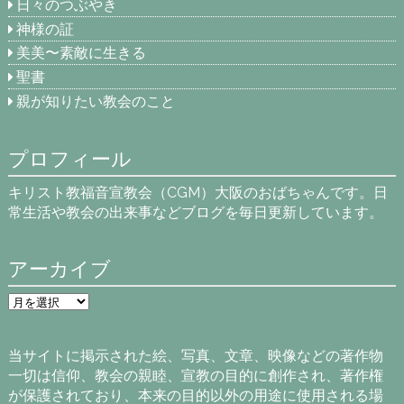
日々のつぶやき
神様の証
美美〜素敵に生きる
聖書
親が知りたい教会のこと
プロフィール
キリスト教福音宣教会（CGM）大阪のおばちゃんです。日
常生活や教会の出来事などブログを毎日更新しています。
アーカイブ
ア
ー
カ
イ
当サイトに掲示された絵、写真、文章、映像などの著作物
ブ
一切は信仰、教会の親睦、宣教の目的に創作され、著作権
が保護されており、本来の目的以外の用途に使用される場