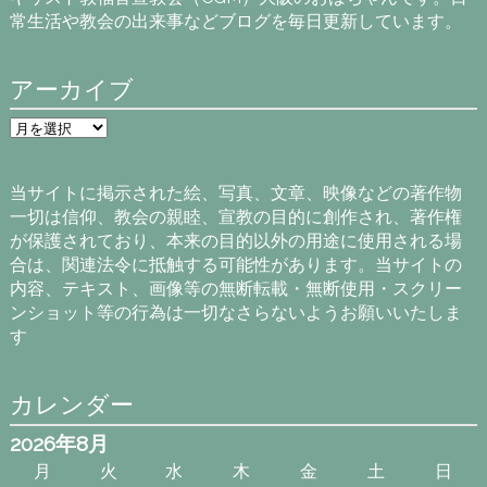
常生活や教会の出来事などブログを毎日更新しています。
アーカイブ
ア
ー
カ
イ
当サイトに掲示された絵、写真、文章、映像などの著作物
ブ
一切は信仰、教会の親睦、宣教の目的に創作され、著作権
が保護されており、本来の目的以外の用途に使用される場
合は、関連法令に抵触する可能性があります。当サイトの
内容、テキスト、画像等の無断転載・無断使用・スクリー
ンショット等の行為は一切なさらないようお願いいたしま
す
カレンダー
2026年8月
月
火
水
木
金
土
日