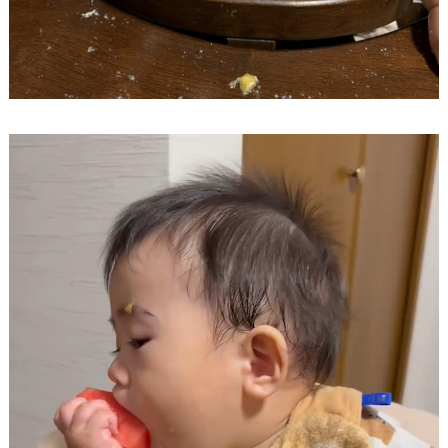
動
画
プ
レ
ー
ヤ
ー