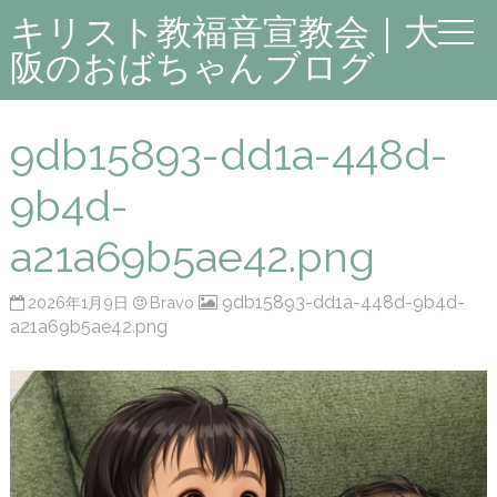
キリスト教福音宣教会｜大
阪のおばちゃんブログ
9db15893-dd1a-448d-
9b4d-
a21a69b5ae42.png
9db15893-dd1a-448d-9b4d-
2026年1月9日
Bravo
a21a69b5ae42.png