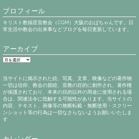
プロフィール
キリスト教福音宣教会（CGM）大阪のおばちゃんです。日
常生活や教会の出来事などブログを毎日更新しています。
アーカイブ
ア
ー
カ
イ
当サイトに掲示された絵、写真、文章、映像などの著作物
ブ
一切は信仰、教会の親睦、宣教の目的に創作され、著作権
が保護されており、本来の目的以外の用途に使用される場
合は、関連法令に抵触する可能性があります。当サイトの
内容、テキスト、画像等の無断転載・無断使用・スクリー
ンショット等の行為は一切なさらないようお願いいたしま
す
カレンダー