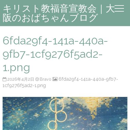
キリスト教福音宣教会｜大
阪のおばちゃんブログ
6fda29f4-141a-440a-
9fb7-1cf9276f5ad2-
1.png
6fda29f4-141a-440a-9fb7-
2026年4月2日
Bravo
1cf9276f5ad2-1.png