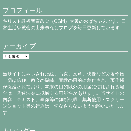
プロフィール
キリスト教福音宣教会（CGM）大阪のおばちゃんです。日
常生活や教会の出来事などブログを毎日更新しています。
アーカイブ
ア
ー
カ
イ
当サイトに掲示された絵、写真、文章、映像などの著作物
ブ
一切は信仰、教会の親睦、宣教の目的に創作され、著作権
が保護されており、本来の目的以外の用途に使用される場
合は、関連法令に抵触する可能性があります。当サイトの
内容、テキスト、画像等の無断転載・無断使用・スクリー
ンショット等の行為は一切なさらないようお願いいたしま
す
カレンダー