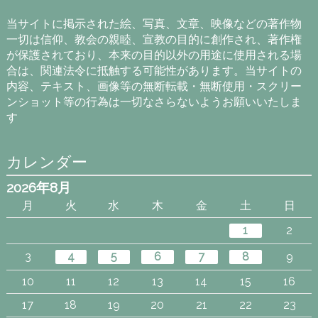
カ
イ
当サイトに掲示された絵、写真、文章、映像などの著作物
ブ
一切は信仰、教会の親睦、宣教の目的に創作され、著作権
が保護されており、本来の目的以外の用途に使用される場
合は、関連法令に抵触する可能性があります。当サイトの
内容、テキスト、画像等の無断転載・無断使用・スクリー
ンショット等の行為は一切なさらないようお願いいたしま
す
カレンダー
2026年8月
月
火
水
木
金
土
日
1
2
3
4
5
6
7
8
9
10
11
12
13
14
15
16
17
18
19
20
21
22
23