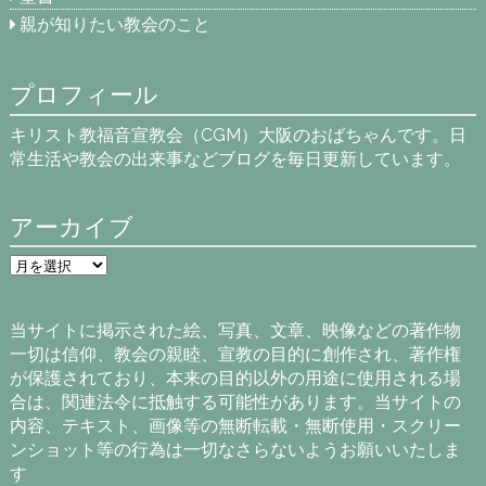
親が知りたい教会のこと
プロフィール
キリスト教福音宣教会（CGM）大阪のおばちゃんです。日
常生活や教会の出来事などブログを毎日更新しています。
アーカイブ
ア
ー
カ
イ
当サイトに掲示された絵、写真、文章、映像などの著作物
ブ
一切は信仰、教会の親睦、宣教の目的に創作され、著作権
が保護されており、本来の目的以外の用途に使用される場
合は、関連法令に抵触する可能性があります。当サイトの
内容、テキスト、画像等の無断転載・無断使用・スクリー
ンショット等の行為は一切なさらないようお願いいたしま
す