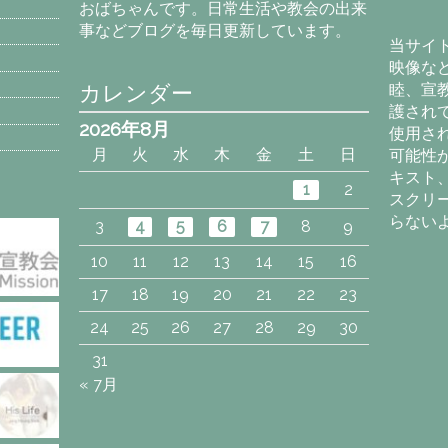
おばちゃんです。日常生活や教会の出来
カ
事などブログを毎日更新しています。
イ
当サイ
ブ
映像な
カレンダー
睦、宣
護され
2026年8月
使用さ
月
火
水
木
金
土
日
可能性
キスト
1
2
スクリ
らない
3
4
5
6
7
8
9
10
11
12
13
14
15
16
17
18
19
20
21
22
23
24
25
26
27
28
29
30
31
« 7月