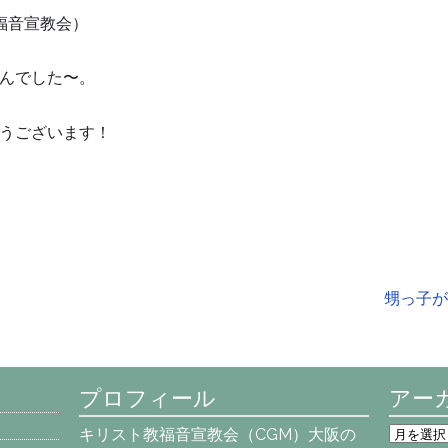
福音宣教会）
んでした〜。
うございます！
甥っ子が
プロフィール
アー
ア
キリスト教福音宣教会（CGM）大阪の
ー