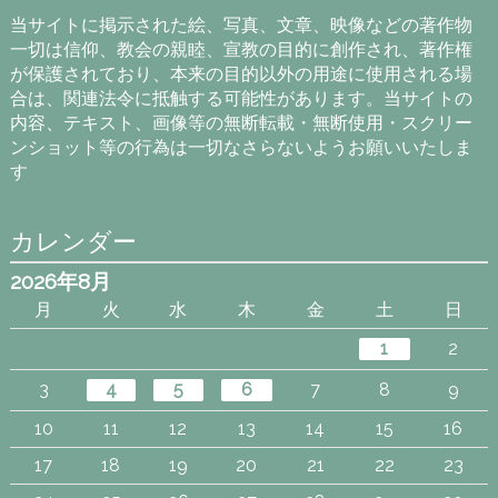
イ
当サイトに掲示された絵、写真、文章、映像などの著作物
ブ
一切は信仰、教会の親睦、宣教の目的に創作され、著作権
が保護されており、本来の目的以外の用途に使用される場
合は、関連法令に抵触する可能性があります。当サイトの
内容、テキスト、画像等の無断転載・無断使用・スクリー
ンショット等の行為は一切なさらないようお願いいたしま
す
カレンダー
2026年8月
月
火
水
木
金
土
日
1
2
3
4
5
6
7
8
9
10
11
12
13
14
15
16
17
18
19
20
21
22
23