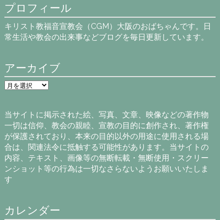
プロフィール
キリスト教福音宣教会（CGM）大阪のおばちゃんです。日
常生活や教会の出来事などブログを毎日更新しています。
アーカイブ
ア
ー
カ
イ
当サイトに掲示された絵、写真、文章、映像などの著作物
ブ
一切は信仰、教会の親睦、宣教の目的に創作され、著作権
が保護されており、本来の目的以外の用途に使用される場
合は、関連法令に抵触する可能性があります。当サイトの
内容、テキスト、画像等の無断転載・無断使用・スクリー
ンショット等の行為は一切なさらないようお願いいたしま
す
カレンダー