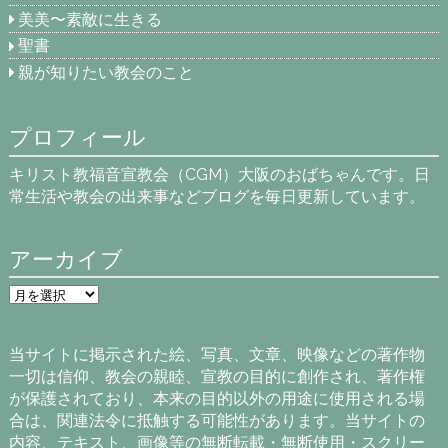
美美〜素敵に生きる
聖書
親が知りたい教会のこと
プロフィール
キリスト教福音宣教会（CGM）大阪のおばちゃんです。日
常生活や教会の出来事などブログを毎日更新しています。
アーカイブ
ア
ー
カ
イ
当サイトに掲示された絵、写真、文章、映像などの著作物
ブ
一切は信仰、教会の親睦、宣教の目的に創作され、著作権
が保護されており、本来の目的以外の用途に使用される場
合は、関連法令に抵触する可能性があります。当サイトの
内容、テキスト、画像等の無断転載・無断使用・スクリー