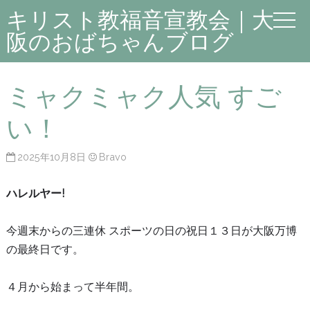
キリスト教福音宣教会｜大
阪のおばちゃんブログ
ミャクミャク人気 すご
い！
2025年10月8日
Bravo
ハレルヤー!
今週末からの三連休 スポーツの日の祝日１３日が大阪万博
の最終日です。
４月から始まって半年間。