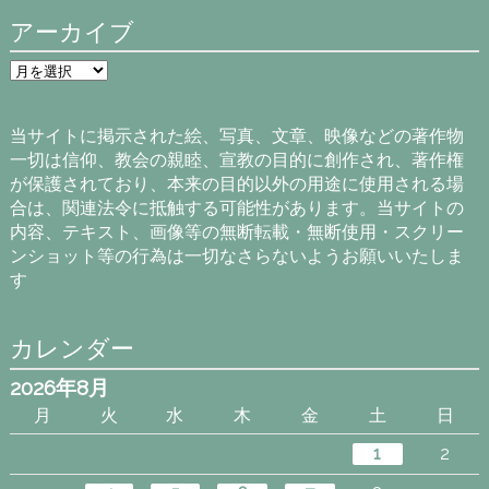
アーカイブ
ア
ー
カ
イ
当サイトに掲示された絵、写真、文章、映像などの著作物
ブ
一切は信仰、教会の親睦、宣教の目的に創作され、著作権
が保護されており、本来の目的以外の用途に使用される場
合は、関連法令に抵触する可能性があります。当サイトの
内容、テキスト、画像等の無断転載・無断使用・スクリー
ンショット等の行為は一切なさらないようお願いいたしま
す
カレンダー
2026年8月
月
火
水
木
金
土
日
1
2