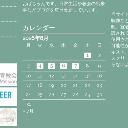
ー
おばちゃんです。日常生活や教会の出来
カ
事などブログを毎日更新しています。
イ
当サイ
ブ
映像な
カレンダー
睦、宣
護され
2026年8月
使用さ
月
火
水
木
金
土
日
可能性
キスト
1
2
スクリ
らない
3
4
5
6
7
8
9
10
11
12
13
14
15
16
17
18
19
20
21
22
23
24
25
26
27
28
29
30
31
« 7月