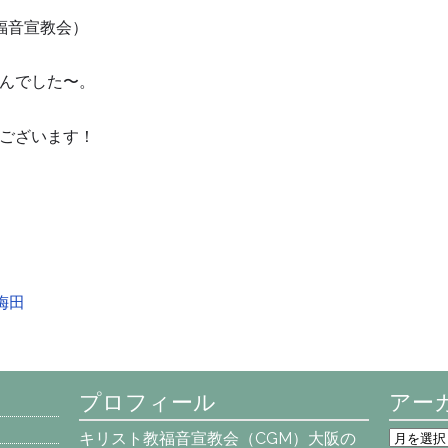
福音宣教会）
んでした〜。
ございます！
ィ梅田
プロフィール
アー
ア
キリスト教福音宣教会（CGM）大阪の