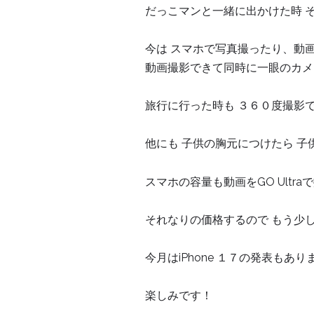
だっこマンと一緒に出かけた時 
今は スマホで写真撮ったり、動
動画撮影できて同時に一眼のカメ
旅行に行った時も ３６０度撮影
他にも 子供の胸元につけたら 
スマホの容量も動画をGO Ultr
それなりの価格するので もう少
今月はiPhone １７の発表もあり
楽しみです！