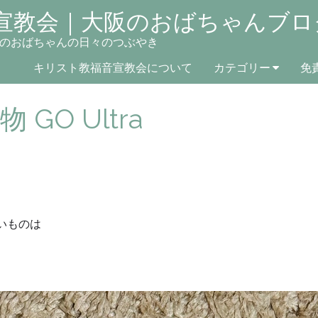
宣教会｜大阪のおばちゃんブロ
のおばちゃんの日々のつぶやき
キリスト教福音宣教会について
カテゴリー
免
GO Ultra
しいものは