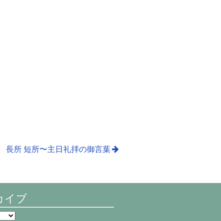
長所 短所〜主日礼拝の御言葉
カイブ