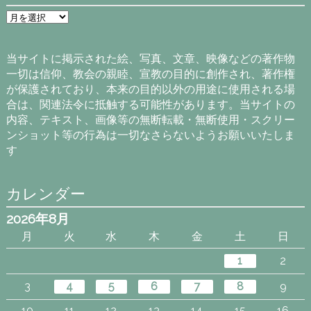
ア
ー
カ
イ
当サイトに掲示された絵、写真、文章、映像などの著作物
ブ
一切は信仰、教会の親睦、宣教の目的に創作され、著作権
が保護されており、本来の目的以外の用途に使用される場
合は、関連法令に抵触する可能性があります。当サイトの
内容、テキスト、画像等の無断転載・無断使用・スクリー
ンショット等の行為は一切なさらないようお願いいたしま
す
カレンダー
2026年8月
月
火
水
木
金
土
日
1
2
3
4
5
6
7
8
9
10
11
12
13
14
15
16