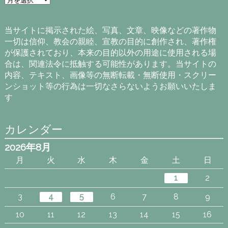
ー
カ
イ
当サイトに掲示された絵、写真、文章、映像などの著作物
ブ
一切は信仰、教会の親睦、宣教の目的に創作され、著作権
が保護されており、本来の目的以外の用途に使用される場
合は、関連法令に抵触する可能性があります。当サイトの
内容、テキスト、画像等の無断転載・無断使用・スクリー
ンショット等の行為は一切なさらないようお願いいたしま
す
カレンダー
2026年8月
月
火
水
木
金
土
日
1
2
3
4
5
6
7
8
9
10
11
12
13
14
15
16