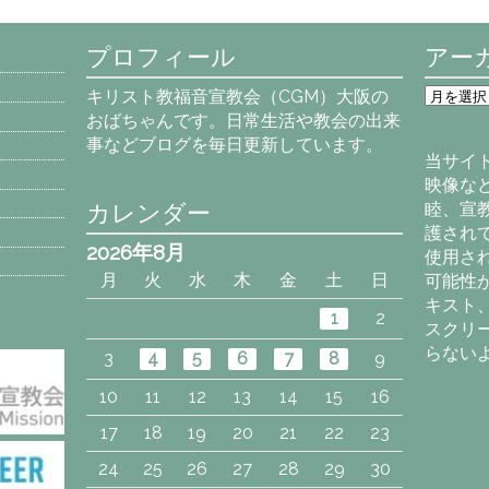
プロフィール
アー
ア
キリスト教福音宣教会（CGM）大阪の
ー
おばちゃんです。日常生活や教会の出来
カ
事などブログを毎日更新しています。
イ
当サイ
ブ
映像な
カレンダー
睦、宣
護され
2026年8月
使用さ
月
火
水
木
金
土
日
可能性
キスト
1
2
スクリ
らない
3
4
5
6
7
8
9
10
11
12
13
14
15
16
17
18
19
20
21
22
23
24
25
26
27
28
29
30