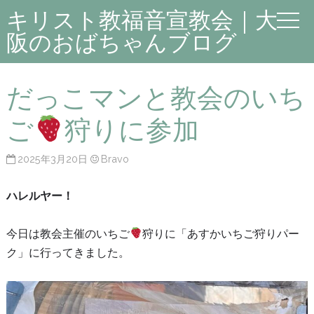
キリスト教福音宣教会｜大
阪のおばちゃんブログ
だっこマンと教会のいち
ご
狩りに参加
2025年3月20日
Bravo
ハレルヤー！
今日は教会主催のいちご
狩りに「あすかいちご狩りパー
ク」に行ってきました。