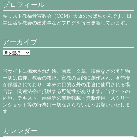
プロフィール
キリスト教福音宣教会（CGM）大阪のおばちゃんです。日
常生活や教会の出来事などブログを毎日更新しています。
アーカイブ
ア
ー
カ
イ
当サイトに掲示された絵、写真、文章、映像などの著作物
ブ
一切は信仰、教会の親睦、宣教の目的に創作され、著作権
が保護されており、本来の目的以外の用途に使用される場
合は、関連法令に抵触する可能性があります。当サイトの
内容、テキスト、画像等の無断転載・無断使用・スクリー
ンショット等の行為は一切なさらないようお願いいたしま
す
カレンダー