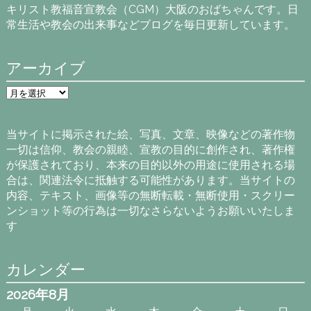
キリスト教福音宣教会（CGM）大阪のおばちゃんです。日
常生活や教会の出来事などブログを毎日更新しています。
アーカイブ
ア
ー
カ
イ
当サイトに掲示された絵、写真、文章、映像などの著作物
ブ
一切は信仰、教会の親睦、宣教の目的に創作され、著作権
が保護されており、本来の目的以外の用途に使用される場
合は、関連法令に抵触する可能性があります。当サイトの
内容、テキスト、画像等の無断転載・無断使用・スクリー
ンショット等の行為は一切なさらないようお願いいたしま
す
カレンダー
2026年8月