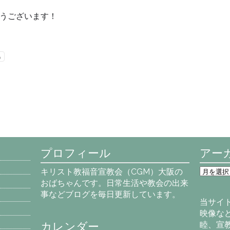
うございます！
る
プロフィール
アー
ア
キリスト教福音宣教会（CGM）大阪の
ー
おばちゃんです。日常生活や教会の出来
カ
事などブログを毎日更新しています。
イ
当サイ
ブ
映像な
カレンダー
睦、宣