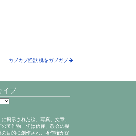
カブカブ怪獣 桃をガブガブ
カイブ
トに掲示された絵、写真、文章、
どの著作物一切は信仰、教会の親
教の目的に創作され、著作権が保